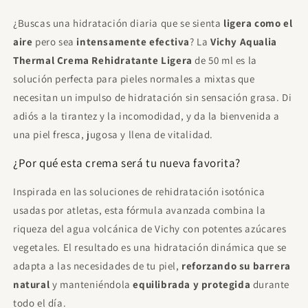
Yacht Man Trillion Eau de Toilette Para
¿Buscas una hidratación diaria que se sienta
ligera como el
Hombre 100ml
€11.95
Gratis
aire
pero sea
intensamente efectiva
? La
Vichy Aqualia
Gasta
€85.00
para desbloquear.
Thermal Crema Rehidratante Ligera
de 50 ml es la
solución perfecta para pieles normales a mixtas que
Proraso After Shave Refrescante, con
Eucalipto y Mentol, 400 ml
necesitan un impulso de hidratación sin sensación grasa. Di
€21.00
Gratis
Gasta
€120.00
para desbloquear.
adiós a la tirantez y la incomodidad, y da la bienvenida a
una piel fresca, jugosa y llena de vitalidad.
Sol De Janeiro - Beija Flor Elasti Cream
75ml
¿Por qué esta crema será tu nueva favorita?
€23.00
Gratis
Gasta
€120.00
para desbloquear.
Inspirada en las soluciones de rehidratación isotónica
usadas por atletas, esta fórmula avanzada combina la
riqueza del agua volcánica de Vichy con potentes azúcares
vegetales. El resultado es una hidratación dinámica que se
adapta a las necesidades de tu piel,
reforzando su barrera
natural
y manteniéndola
equilibrada y protegida
durante
todo el día.