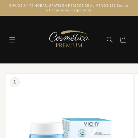
Ir
ENVÍOS 24-72 HORAS, GRATIS EN PEDIDOS DE AL MENOS 35€ Envíos
directamente
a Canarias no disponible.
al contenido
Carrito
Ir
directamente
a la
información
del producto