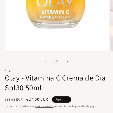
Abrir
Ab
elemento
e
multimedia
m
de
1
/
4
1
2
en
e
OLAY
una
u
Olay - Vitamina C Crema de Día
ventana
v
modal
m
Spf30 50ml
Precio
Precio
€27,50 EUR
€33,95 EUR
Agotado
habitual
de
Impuestos incluidos. Los
gastos de envío
se calculan en la pantalla de pago.
oferta