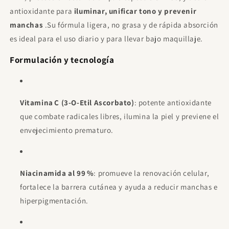
Hombre 100ml
€11.95
Gratis
antioxidante para
iluminar, unificar tono y prevenir
Gasta
€85.00
para desbloquear.
manchas
.
Su fórmula ligera, no grasa y de rápida absorción
es ideal para el uso diario y para llevar bajo maquillaje.
Proraso After Shave Refrescante, con
Eucalipto y Mentol, 400 ml
€21.00
Gratis
Formulación y tecnología
Gasta
€120.00
para desbloquear.
Sol De Janeiro - Beija Flor Elasti Cream
75ml
Vitamina C (3‑O‑Etil Ascorbato)
: potente antioxidante
€23.00
Gratis
Gasta
€120.00
para desbloquear.
que combate radicales libres, ilumina la piel y previene el
envejecimiento prematuro.
Niacinamida al 99 %
: promueve la renovación celular,
fortalece la barrera cutánea y ayuda a reducir manchas e
hiperpigmentación.