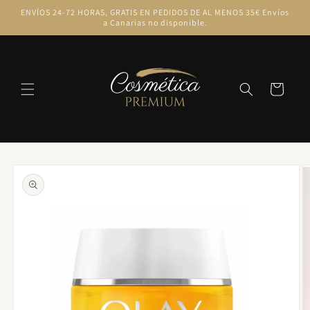
Ir
ENVÍOS 24-72 HORAS, GRATIS EN PEDIDOS DE AL MENOS 35€ Envíos
directamente
a Canarias no disponible.
al contenido
Carrito
Ir
directamente
a la
información
del producto