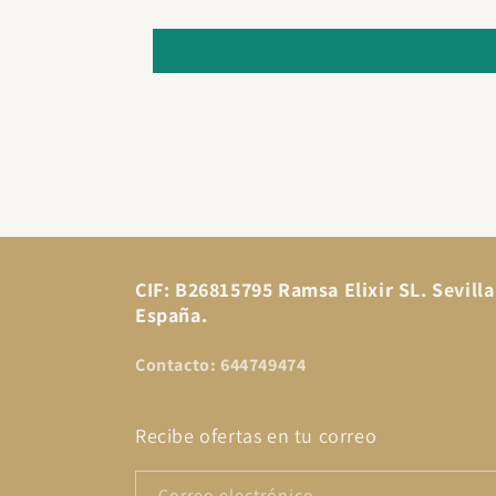
CIF: B26815795 Ramsa Elixir SL. Sevilla
España.
Contacto: 644749474
Recibe ofertas en tu correo
Correo electrónico