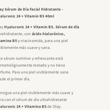
NIVEA MEN Hyaluron Crema
B5
B5
Hidratante Antie-dad FP15 50ml.
40ml
40ml
ay Sérum de Día Facial Hidratante -
€9.00
Gratis
Gasta
€85.00
para desbloquear.
aluronic 24 + Vitamin B5 40ml
Yacht Man Trillion Eau de
ay
Hyaluronic 24 + Vitamin B5. Sérum de día
Toilette Para Hombre 100ml
€11.95
Gratis
trahidratante, con
ácido hialurónico,
Gasta
€85.00
para desbloquear.
tamina B5
y niacinamida, para una piel
Proraso After Shave
siblemente más suave y sana.
Refrescante, con Eucalipto y
Mentol, 400 ml
€21.00
Gratis
te sérum nutritivo y refrescante está
Gasta
€120.00
para
desbloquear.
rmatológicamente testado y no tiene
rfume. Para una piel visiblemente sana
Sol De Janeiro - Beija Flor Elasti
Cream 75ml
sde el primer día.
€15.50
Gratis
Gasta
€120.00
para
desbloquear.
nsigue una piel visiblemente más suave y
na con el sérum de día ultrahidratante
aluronic 24 + Vitamina B5
de Olay.