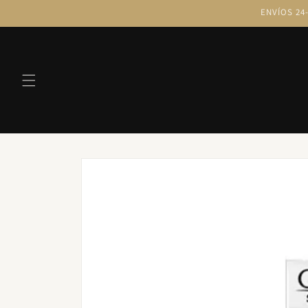
Ir
ENVÍOS 24-
directamente
al contenido
Ir
directamente
a la
información
del producto