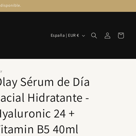
disponible.
Iniciar
País/región
Carrito
España | EUR €
sesión
AY
lay Sérum de Día
acial Hidratante -
yaluronic 24 +
itamin B5 40ml