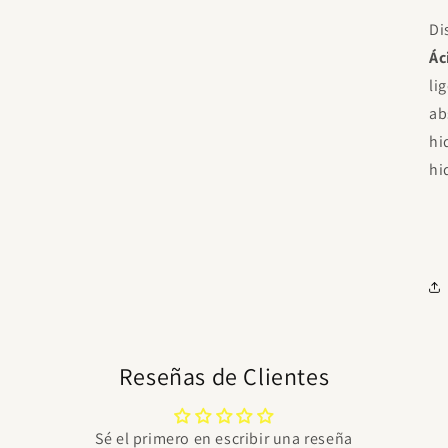
3
en
Di
una
ventana
Ác
modal
li
ab
hi
hi
Reseñas de Clientes
Sé el primero en escribir una reseña