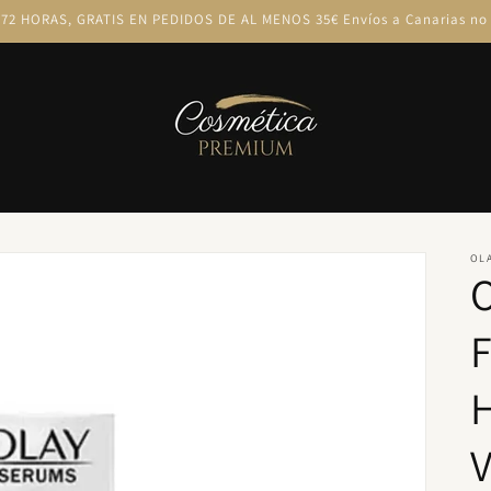
72 HORAS, GRATIS EN PEDIDOS DE AL MENOS 35€ Envíos a Canarias no 
OL
O
F
H
V