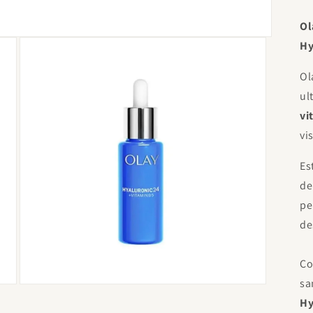
Ol
Hy
Ol
ul
vi
vi
Es
de
pe
de
Co
sa
Abrir
elemento
Hy
multimedia