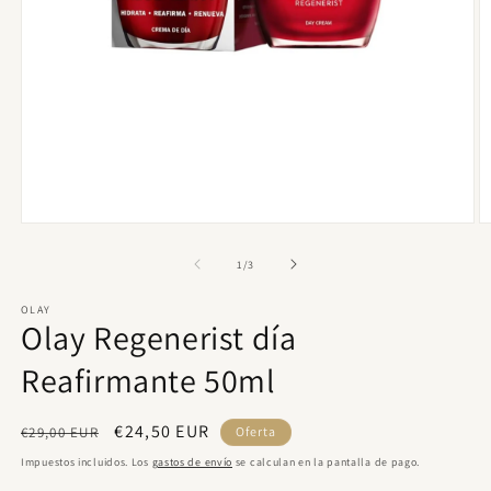
Abrir
Ab
elemento
e
multimedia
m
de
1
/
3
1
2
en
e
OLAY
una
u
Olay Regenerist día
ventana
v
modal
m
Reafirmante 50ml
Precio
Precio
€24,50 EUR
€29,00 EUR
Oferta
habitual
de
Impuestos incluidos. Los
gastos de envío
se calculan en la pantalla de pago.
oferta