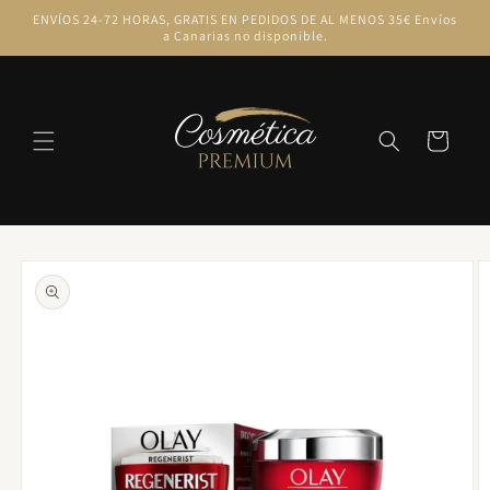
Ir
ENVÍOS 24-72 HORAS, GRATIS EN PEDIDOS DE AL MENOS 35€ Envíos
directamente
a Canarias no disponible.
al contenido
Carrito
Ir
directamente
a la
información
del producto