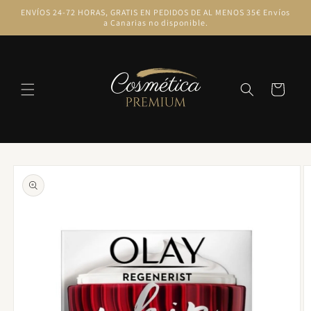
Ir
ENVÍOS 24-72 HORAS, GRATIS EN PEDIDOS DE AL MENOS 35€ Envíos
directamente
a Canarias no disponible.
al contenido
Carrito
Ir
directamente
a la
información
del producto