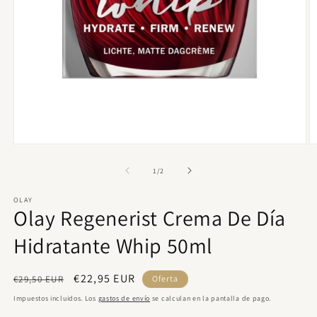
Abrir
Ab
elemento
e
multimedia
m
de
1
/
2
1
2
en
e
OLAY
una
u
Olay Regenerist Crema De Día
ventana
v
modal
m
Hidratante Whip 50ml
Precio
Precio
€22,95 EUR
€29,50 EUR
Oferta
habitual
de
Impuestos incluidos. Los
gastos de envío
se calculan en la pantalla de pago.
oferta