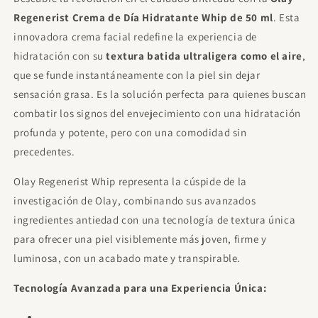
Hombre 100ml
€11.95
Gratis
Regenerist Crema de Día Hidratante Whip de 50 ml
. Esta
Gasta
€85.00
para desbloquear.
innovadora crema facial redefine la experiencia de
hidratación con su
textura batida ultraligera como el aire
,
Proraso After Shave Refrescante, con
Eucalipto y Mentol, 400 ml
que se funde instantáneamente con la piel sin dejar
€21.00
Gratis
Gasta
€120.00
para desbloquear.
sensación grasa. Es la solución perfecta para quienes buscan
combatir los signos del envejecimiento con una hidratación
Sol De Janeiro - Beija Flor Elasti Cream
75ml
profunda y potente, pero con una comodidad sin
€23.00
Gratis
precedentes.
Gasta
€120.00
para desbloquear.
Olay Regenerist Whip representa la cúspide de la
investigación de Olay, combinando sus avanzados
ingredientes antiedad con una tecnología de textura única
para ofrecer una piel visiblemente más joven, firme y
luminosa, con un acabado mate y transpirable.
Tecnología Avanzada para una Experiencia Única: