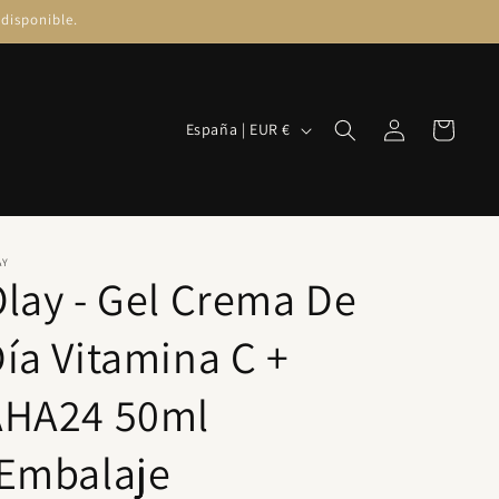
disponible.
Iniciar
País/región
Carrito
España | EUR €
sesión
AY
lay - Gel Crema De
ía Vitamina C +
AHA24 50ml
(Embalaje