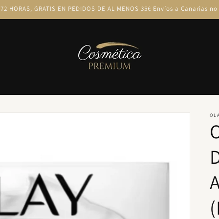
72 HORAS, GRATIS EN PEDIDOS DE AL MENOS 35€ Envíos a Canarias no 
OL
O
D