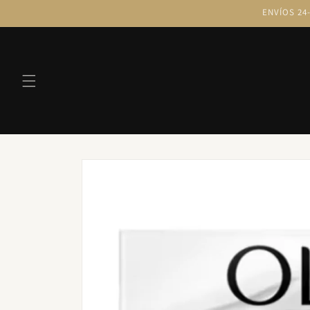
Ir
ENVÍOS 24-
directamente
al contenido
Ir
directamente
a la
información
del producto