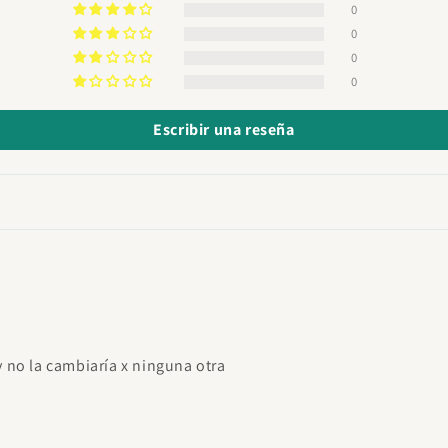
0
0
0
0
Escribir una reseña
no la cambiaría x ninguna otra