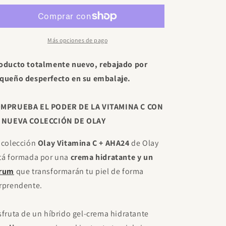
Desodorante Axe 48h Dark
C
C
Temptation Spray 150ml
+
+
€4.10
Gratis
Gasta
€45.00
para desbloquear.
AHA24
AHA24
50ml
50ml
Más opciones de pago
Desodorante Axe Excite 48h
(Embalaje
(Embalaje
Spray 150ml
Deteriorado)
Deteriorado)
oducto totalmente nuevo, rebajado por
€4.10
Gratis
Gasta
€45.00
para desbloquear.
queño desperfecto en su embalaje.
MPRUEBA EL PODER DE LA VITAMINA C CON
 NUEVA COLECCIÓN DE OLAY
 colección
Olay Vitamina C + AHA24
de Olay
tá formada por una
crema hidratante y un
rum
que transformarán tu piel de forma
rprendente.
sfruta de un híbrido gel-crema hidratante