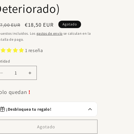
eteriorado)
ecio
Precio
€18,50 EUR
7,00 EUR
Agotado
bitual
de
uestos incluidos. Los
gastos de envío
se calculan en la
talla de pago.
oferta
1 reseña
ntidad
ntidad
Reducir
Aumentar
cantidad
cantidad
para
para
olo quedan
!
Olay
Olay
-
-
Gel
Gel
Desodorante AXE Marine Spray
¡Desbloquea tu regalo!
Crema
150ml
Crema
€3.99
Gratis
De
De
Gasta
€45.00
para desbloquear.
Día
Día
Agotado
Vitamina
Vitamina