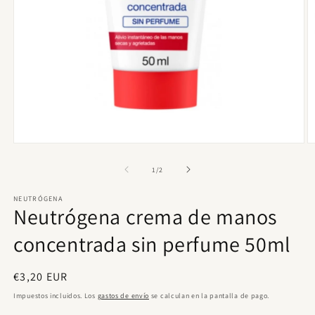
Abrir
Ab
elemento
e
multimedia
m
de
1
/
2
1
2
en
e
NEUTRÓGENA
una
u
Neutrógena crema de manos
ventana
v
modal
m
concentrada sin perfume 50ml
Precio
€3,20 EUR
habitual
Impuestos incluidos. Los
gastos de envío
se calculan en la pantalla de pago.