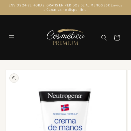
Ir
ENVÍOS 24-72 HORAS, GRATIS EN PEDIDOS DE AL MENOS 35€ Envíos
directamente
a Canarias no disponible.
al contenido
Carrito
Ir
directamente
a la
información
del producto