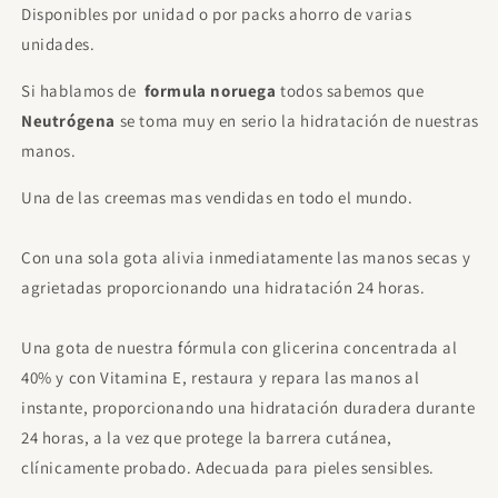
Disponibles por unidad o por packs ahorro de varias
€9.00
Gratis
Gasta
€85.00
para desbloquear.
unidades.
Yacht Man Trillion Eau de Toilette Para
Si hablamos de
formula noruega
todos sabemos que
Hombre 100ml
€11.95
Gratis
Neutrógena
se toma muy en serio la hidratación de nuestras
Gasta
€85.00
para desbloquear.
manos.
Proraso After Shave Refrescante, con
Una de las creemas mas vendidas en todo el mundo.
Eucalipto y Mentol, 400 ml
€21.00
Gratis
Gasta
€120.00
para desbloquear.
Con una sola gota alivia inmediatamente las manos secas y
Sol De Janeiro - Beija Flor Elasti Cream
agrietadas proporcionando una hidratación 24 horas.
75ml
€15.50
Gratis
Gasta
€120.00
para desbloquear.
Una gota de nuestra fórmula con glicerina concentrada al
40% y con Vitamina E, restaura y repara las manos al
instante, proporcionando una hidratación duradera durante
24 horas, a la vez que protege la barrera cutánea,
clínicamente probado. Adecuada para pieles sensibles.