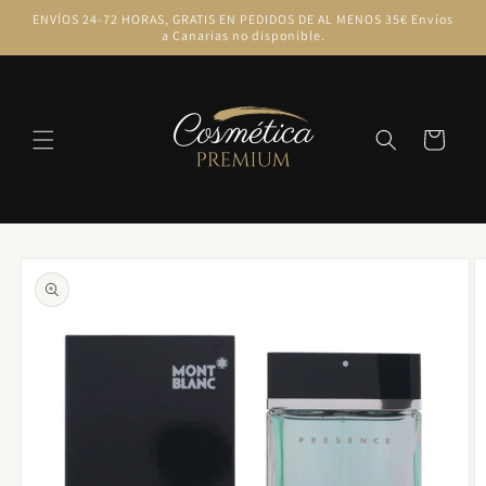
Ir
ENVÍOS 24-72 HORAS, GRATIS EN PEDIDOS DE AL MENOS 35€ Envíos
directamente
a Canarias no disponible.
al contenido
Carrito
Ir
directamente
a la
información
del producto