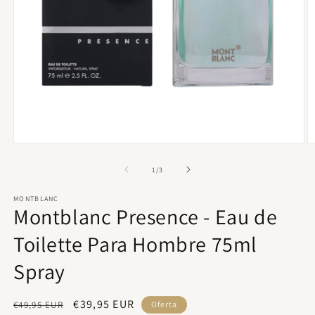
Abrir
Ab
elemento
e
multimedia
m
de
1
/
3
1
2
en
e
MONTBLANC
una
u
Montblanc Presence - Eau de
ventana
v
modal
m
Toilette Para Hombre 75ml
Spray
Precio
Precio
€39,95 EUR
€49,95 EUR
Oferta