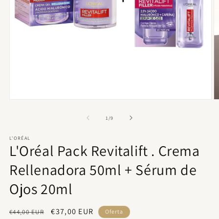
Abrir
Ab
elemento
e
multimedia
m
de
1
/
9
1
2
en
e
L'ORÉAL
una
u
L'Oréal Pack Revitalift . Crema
ventana
v
modal
m
Rellenadora 50ml + Sérum de
Ojos 20ml
Precio
Precio
€37,00 EUR
€44,00 EUR
Oferta