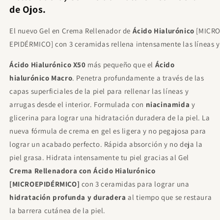
de Ojos.
Yacht Man Trillion Eau de Toilette Para
Hombre 100ml
€11.95
Gratis
El nuevo Gel en
Crema Rellenador de
Ácido Hialurónico
[MICRO
Gasta
€85.00
para desbloquear.
EPIDÉRMICO] con 3
ceramidas
rellena intensamente las líneas y 
Proraso After Shave Refrescante, con
Ácido Hialurónico
X50
más pequeño que el
Ácido
Eucalipto y Mentol, 400 ml
€21.00
Gratis
hialurónico Macro
. Penetra profundamente a través de las
Gasta
€120.00
para desbloquear.
capas superficiales de la piel para rellenar las líneas y
Sol De Janeiro - Beija Flor Elasti Cream
arrugas desde el interior. Formulada con
niacinamida
y
75ml
glicerina para lograr una hidratación duradera de la piel. La
€23.00
Gratis
Gasta
€120.00
para desbloquear.
nueva fórmula de crema en gel es ligera y no pegajosa para
lograr un acabado perfecto. Rápida absorción y no deja la
piel grasa. Hidrata intensamente tu piel gracias al Gel
Crema Rellenadora con Ácido Hialurónico
[MICROEPIDÉRMICO]
con 3 ceramidas para lograr una
hidratación profunda y duradera
al tiempo que se restaura
la barrera cutánea de la piel.