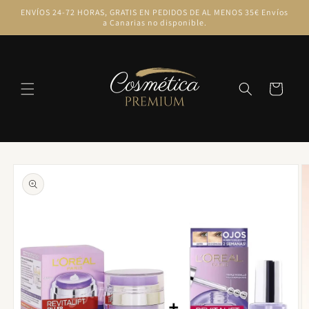
Ir
ENVÍOS 24-72 HORAS, GRATIS EN PEDIDOS DE AL MENOS 35€ Envíos
directamente
a Canarias no disponible.
al contenido
Carrito
Ir
directamente
a la
información
del producto