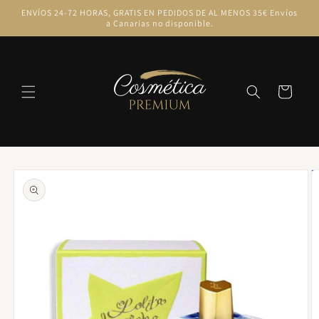
Ir
ENVÍOS 24-72 HORAS, GRATIS EN PEDIDOS DE AL MENOS 35€ Envíos
directamente
a Canarias no disponible.
al contenido
Carrito
Ir
directamente
a la
información
del producto