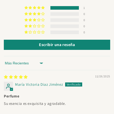
1
0
0
0
0
Escribir una reseña
Sort by
11/19/2025
María Victoria Diaz Jiménez
Perfume
Su esencia es exquisita y agradable.