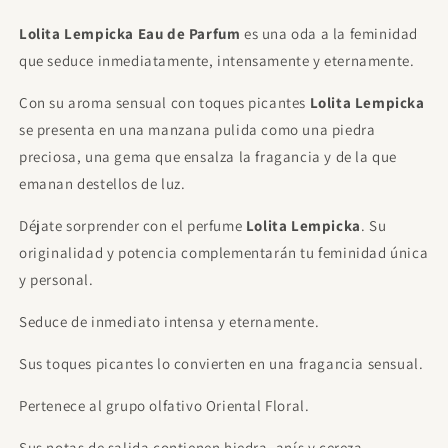
Yacht Man Trillion Eau de Toilette Para
Lolita Lempicka Eau de Parfum
es una oda a la feminidad
Hombre 100ml
€11.95
Gratis
que seduce inmediatamente, intensamente y eternamente.
Gasta
€85.00
para desbloquear.
Con su aroma sensual con toques picantes
Lolita Lempicka
Proraso After Shave Refrescante, con
se presenta en una manzana pulida como una piedra
Eucalipto y Mentol, 400 ml
€21.00
Gratis
preciosa, una gema que ensalza la fragancia y de la que
Gasta
€120.00
para desbloquear.
emanan destellos de luz.
Sol De Janeiro - Beija Flor Elasti Cream
75ml
Déjate sorprender con el perfume
Lolita Lempicka
. Su
€23.00
Gratis
originalidad y potencia complementarán tu feminidad única
Gasta
€120.00
para desbloquear.
y personal.
Seduce de inmediato intensa y eternamente.
Sus toques picantes lo convierten en una fragancia sensual.
Pertenece al grupo olfativo Oriental Floral.
Sus notas de salida contienen hiedra, anís y cereza.