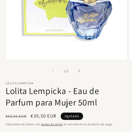
Abrir
Ab
elemento
e
multimedia
m
de
1
/
3
1
2
en
e
LOLITA LEMPICKA
una
u
Lolita Lempicka - Eau de
ventana
v
modal
m
Parfum para Mujer 50ml
Precio
Precio
€39,50 EUR
€56,95 EUR
Agotado
habitual
de
Impuestos incluidos. Los
gastos de envío
se calculan en la pantalla de pago.
oferta