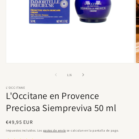
Abrir
Ab
elemento
e
multimedia
m
de
1
/
6
1
2
en
e
L'OCCITANE
una
u
L'Occitane en Provence
ventana
v
modal
m
Preciosa Siempreviva 50 ml
Precio
€49,95 EUR
habitual
Impuestos incluidos. Los
gastos de envío
se calculan en la pantalla de pago.