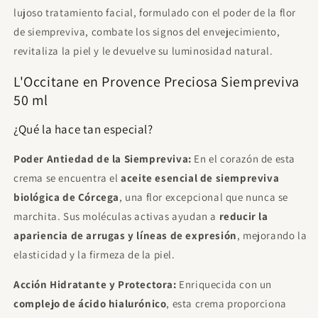
lujoso tratamiento facial, formulado con el poder de la flor
Yacht Man Trillion Eau de Toilette Para
Hombre 100ml
de siempreviva, combate los signos del envejecimiento,
€11.95
Gratis
revitaliza la piel y le devuelve su luminosidad natural.
Gasta
€85.00
para desbloquear.
L'Occitane en Provence Preciosa Siempreviva
Proraso After Shave Refrescante, con
Eucalipto y Mentol, 400 ml
50 ml
€21.00
Gratis
Gasta
€120.00
para desbloquear.
¿Qué la hace tan especial?
Sol De Janeiro - Beija Flor Elasti Cream
75ml
Poder Antiedad de la Siempreviva:
En el corazón de esta
€15.50
Gratis
crema se encuentra el
aceite esencial de siempreviva
Gasta
€120.00
para desbloquear.
biológica de Córcega
, una flor excepcional que nunca se
marchita. Sus moléculas activas ayudan a
reducir la
apariencia de arrugas y líneas de expresión
, mejorando la
elasticidad y la firmeza de la piel.
Acción Hidratante y Protectora:
Enriquecida con un
complejo de ácido hialurónico
, esta crema proporciona