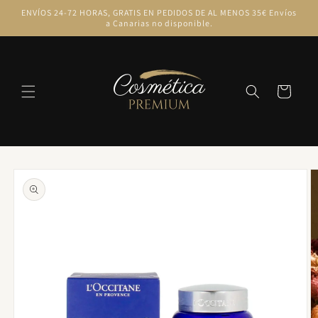
Ir
ENVÍOS 24-72 HORAS, GRATIS EN PEDIDOS DE AL MENOS 35€ Envíos
directamente
a Canarias no disponible.
al contenido
Carrito
Ir
directamente
a la
información
del producto