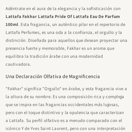
Yacht Man Trillion Eau de Toilette Para
Adéntrate en el aura de la elegancia y la sofisticación con
Hombre 100ml
Lattafa Fakhar Lattafa Pride Of Lattafa Eau De Parfum
€11.95
Gratis
Gasta
€85.00
para desbloquear.
100ml
. Esta fragancia, un auténtico pilar en el repertorio de
Lattafa Perfumes, es una oda a la confianza, el orgullo y la
Proraso After Shave Refrescante, con
Eucalipto y Mentol, 400 ml
distinción. Diseñada para aquellos que desean proyectar una
€21.00
Gratis
presencia fuerte y memorable, Fakhar es un aroma que
Gasta
€120.00
para desbloquear.
equilibra la tradición árabe con una modernidad
Sol De Janeiro - Beija Flor Elasti Cream
cautivadora.
75ml
€15.50
Gratis
Una Declaración Olfativa de Magnificencia
Gasta
€120.00
para desbloquear.
"Fakhar" significa "Orgullo" en árabe, y esta fragancia vive a
la altura de su nombre. Es una composición rica y compleja
que se inspra en las fragancias occidentales más lujosas,
pero con el toque distintivo y la opulencia que caracterizan
a Lattafa. Su perfil olfativo es a menudo comparado con el
icónico Y de Yves Saint Laurent, pero con una interpretación