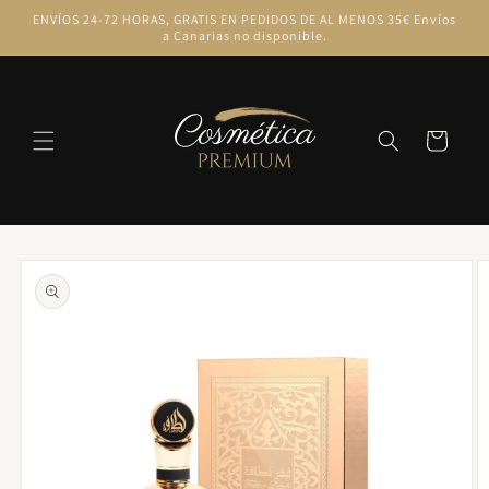
Ir
ENVÍOS 24-72 HORAS, GRATIS EN PEDIDOS DE AL MENOS 35€ Envíos
directamente
a Canarias no disponible.
al contenido
Carrito
Ir
directamente
a la
información
del producto