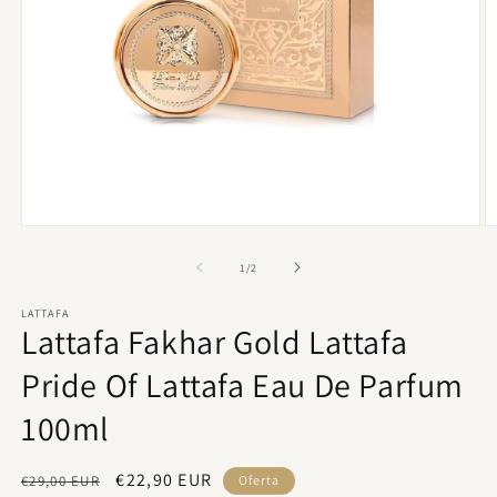
Abrir
Ab
elemento
e
multimedia
m
de
1
/
2
1
2
en
e
LATTAFA
una
u
Lattafa Fakhar Gold Lattafa
ventana
v
modal
m
Pride Of Lattafa Eau De Parfum
100ml
Precio
Precio
€22,90 EUR
€29,00 EUR
Oferta