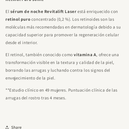
Hombre 100ml
€11.95
Gratis
Gasta
€85.00
para desbloquear.
El
sérum de noche Revitalift Laser
está enriquecido con
retinol puro
concentrado (0,2 %). Los retinoides son las
Proraso After Shave Refrescante, con
moléculas más recomendadas en dermatología debido a su
Eucalipto y Mentol, 400 ml
€21.00
Gratis
capacidad superior para promover la regeneración celular
Gasta
€120.00
para desbloquear.
desde el interior.
Sol De Janeiro - Beija Flor Elasti Cream
75ml
El retinol, también conocido como
vitamina A
, ofrece una
€23.00
Gratis
transformación visible en la textura y calidad de la piel,
Gasta
€120.00
para desbloquear.
borrando las arrugas y luchando contra los signos del
envejecimiento de la piel.
**Estudio clínico en 49 mujeres. Puntuación clínica de las
arrugas del rostro tras 4 meses.
Share