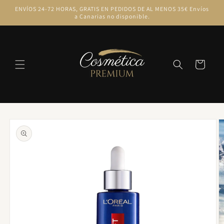
Ir
ENVÍOS 24-72 HORAS, GRATIS EN PEDIDOS DE AL MENOS 35€ Envíos
directamente
a Canarias no disponible.
al contenido
Carrito
Ir
directamente
a la
información
del producto