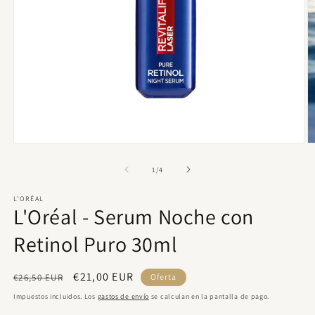
Abrir
Ab
elemento
e
multimedia
m
de
1
/
4
1
2
en
e
L'ORÉAL
una
u
L'Oréal - Serum Noche con
ventana
v
modal
m
Retinol Puro 30ml
Precio
Precio
€21,00 EUR
€26,50 EUR
Oferta
habitual
de
Impuestos incluidos. Los
gastos de envío
se calculan en la pantalla de pago.
oferta