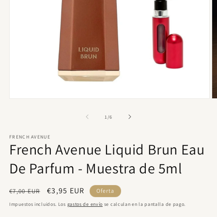
Abrir
Ab
elemento
e
multimedia
m
de
1
/
6
1
2
en
e
FRENCH AVENUE
una
u
French Avenue Liquid Brun Eau
ventana
v
modal
m
De Parfum - Muestra de 5ml
Precio
Precio
€3,95 EUR
€7,00 EUR
Oferta
habitual
de
Impuestos incluidos. Los
gastos de envío
se calculan en la pantalla de pago.
oferta