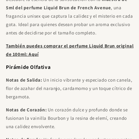
Hombre 100ml
€11.95
Gratis
5ml del perfume
Liquid Brun de French Avenue
, una
Gasta
€85.00
para desbloquear.
fragancia unisex que captura la calidez y el misterio en cada
gota. Ideal para quienes desean probar un aroma exclusivo
Proraso After Shave Refrescante, con
Eucalipto y Mentol, 400 ml
antes de decidirse por el tamaño completo.
€21.00
Gratis
Gasta
€120.00
para desbloquear.
También puedes comprar el perfume Liquid Brun original
Sol De Janeiro - Beija Flor Elasti Cream
de 100ml: Aquí
75ml
€23.00
Gratis
Pirámide Olfativa
Gasta
€120.00
para desbloquear.
Notas de Salida:
Un inicio vibrante y especiado con canela,
flor de azahar del naranjo, cardamomo y un toque cítrico de
bergamota.
Notas de Corazón:
Un corazón dulce y profundo donde se
fusionan la vainilla Bourbon y la resina de elemí, creando
una calidez envolvente.