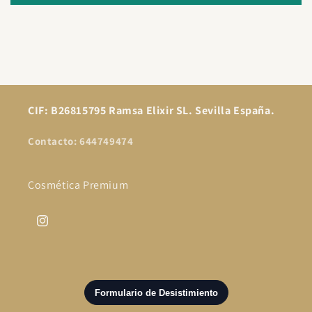
CIF: B26815795 Ramsa Elixir SL. Sevilla España.
Contacto: 644749474
Cosmética Premium
Instagram