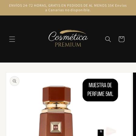
Ir
ENVÍOS 24-72 HORAS, GRATIS EN PEDIDOS DE AL MENOS 35€ Envíos
directamente
a Canarias no disponible.
al contenido
Carrito
Ir
directamente
a la
información
del producto