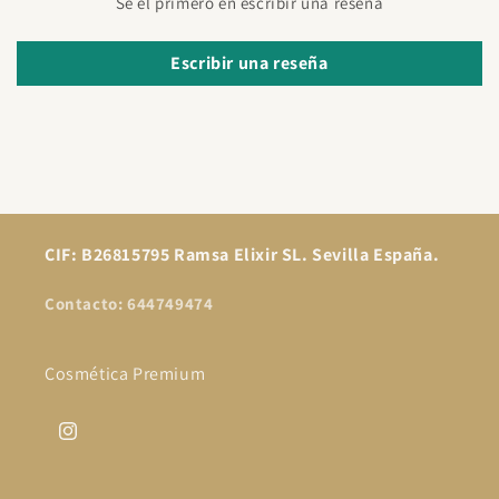
Sé el primero en escribir una reseña
Escribir una reseña
CIF: B26815795 Ramsa Elixir SL. Sevilla España.
Contacto: 644749474
Cosmética Premium
Instagram