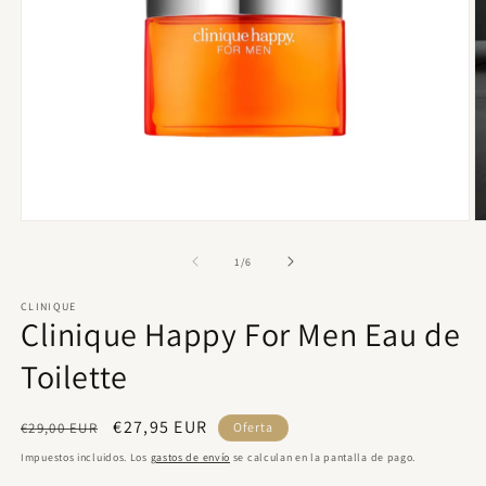
Abrir
Ab
elemento
e
multimedia
m
de
1
/
6
1
2
en
e
CLINIQUE
una
u
Clinique Happy For Men Eau de
ventana
v
modal
m
Toilette
Precio
Precio
€27,95 EUR
€29,00 EUR
Oferta
habitual
de
Impuestos incluidos. Los
gastos de envío
se calculan en la pantalla de pago.
oferta