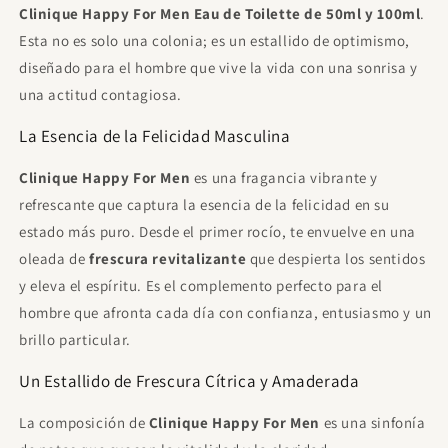
Clinique Happy For Men Eau de Toilette de 50ml y 100ml
€9.00
Gratis
.
Gasta
€85.00
para desbloquear.
Esta no es solo una colonia; es un estallido de optimismo,
diseñado para el hombre que vive la vida con una sonrisa y
Yacht Man Trillion Eau de Toilette Para
Hombre 100ml
una actitud contagiosa.
€11.95
Gratis
Gasta
€85.00
para desbloquear.
La Esencia de la Felicidad Masculina
Proraso After Shave Refrescante, con
Clinique Happy For Men
es una fragancia vibrante y
Eucalipto y Mentol, 400 ml
€21.00
Gratis
refrescante que captura la esencia de la felicidad en su
Gasta
€120.00
para desbloquear.
estado más puro. Desde el primer rocío, te envuelve en una
Sol De Janeiro - Beija Flor Elasti Cream
oleada de
frescura revitalizante
que despierta los sentidos
75ml
y eleva el espíritu. Es el complemento perfecto para el
€23.00
Gratis
Gasta
€120.00
para desbloquear.
hombre que afronta cada día con confianza, entusiasmo y un
brillo particular.
Un Estallido de Frescura Cítrica y Amaderada
La composición de
Clinique Happy For Men
es una sinfonía