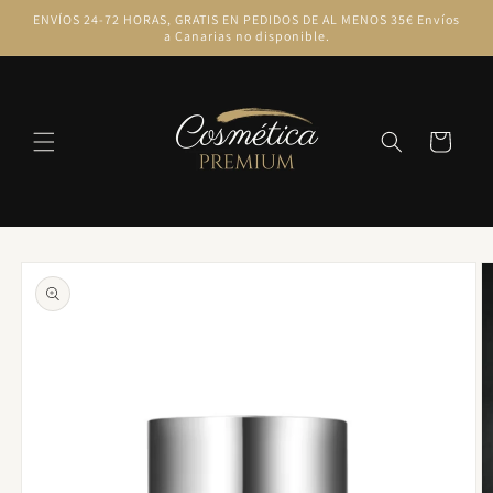
Ir
ENVÍOS 24-72 HORAS, GRATIS EN PEDIDOS DE AL MENOS 35€ Envíos
directamente
a Canarias no disponible.
al contenido
Carrito
Ir
directamente
a la
información
del producto